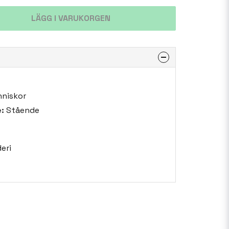
LÄGG I VARUKORGEN
niskor
:
Stående
eri