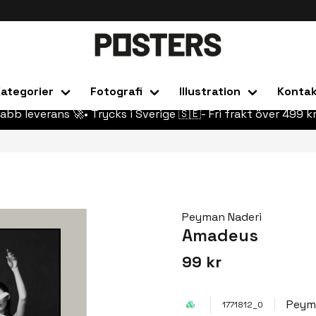
ategorier
Fotografi
Illustration
Konta
abb leverans 🚀• Trycks i Sverige 🇸🇪- Fri frakt över 499 kr
Peyman Naderi
Amadeus
99 kr
Peym
1771812_0