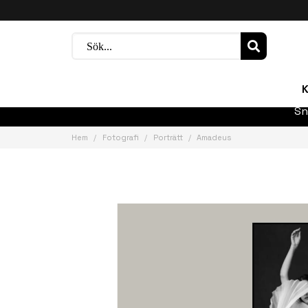
K
Sn
Hem
Fotografi
Porträtt
Amadeus