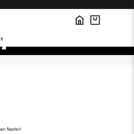
kt
 🚚
an Naderi